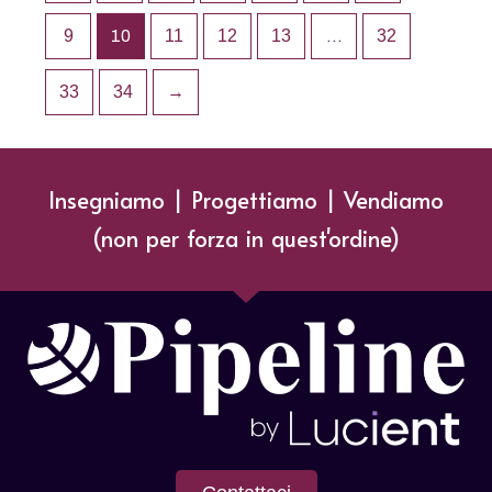
9
10
11
12
13
…
32
33
34
→
Insegniamo | Progettiamo | Vendiamo
(non per forza in quest'ordine)