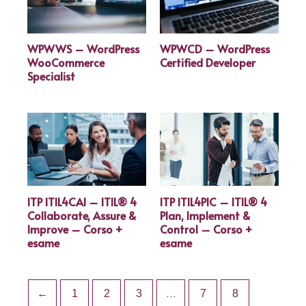
WPWWS – WordPress
WPWCD – WordPress
WooCommerce
Certified Developer
Specialist
ITP ITIL4CAI – ITIL® 4
ITP ITIL4PIC – ITIL® 4
Collaborate, Assure &
Plan, Implement &
Improve – Corso +
Control – Corso +
esame
esame
←
1
2
3
…
7
8