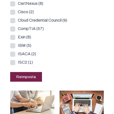
CertNexus
(8)
Cisco
(2)
Cloud Credential Council
(9)
CompTIA
(57)
Exin
(8)
IBM
(5)
ISACA
(2)
ISC2
(1)
ISTQB®
(1)
Reimposta
Knowledge Pillars
(14)
Linux Professional Institute
(4)
MeasureUp
(1)
Peoplecert
(33)
PMI
(2)