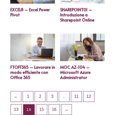
EXCEL8 – Excel Power
SHAREPOINT01 –
Pivot
Introduzione a
Sharepoint Online
FTOFF365 – Lavorare in
MOC AZ-104 –
modo efficiente con
Microsoft Azure
Office 365
Administrator
←
1
2
3
…
11
12
13
14
15
16
→