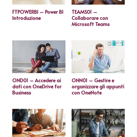
UiPath
(0)
FTPOWERBI – Power BI
TEAMS01 –
Introduzione
Collaborare con
Van Haren
(1)
Microsoft Teams
Veeam
(2)
VMware
(2)
WordPress
(1)
OND01 – Accedere ai
ONN01 – Gestire e
dati con OneDrive for
organizzare gli appunti
Business
con OneNote