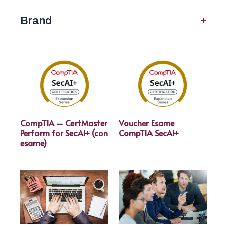
+
Brand
CompTIA – CertMaster
Voucher Esame
Perform for SecAI+ (con
CompTIA SecAI+
esame)