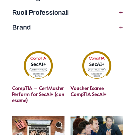
+
Ruoli Professionali
+
Brand
CompTIA – CertMaster
Voucher Esame
Perform for SecAI+ (con
CompTIA SecAI+
esame)