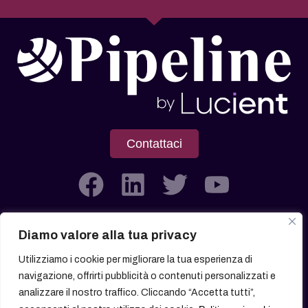
Contattaci
Diamo valore alla tua privacy
Società soggetta all’attività di Direzione e Coordinamento di
Utilizziamo i cookie per migliorare la tua esperienza di
Lucient Group Srl
navigazione, offrirti pubblicità o contenuti personalizzati e
analizzare il nostro traffico. Cliccando “Accetta tutti”,