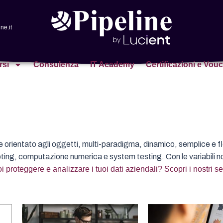
ne.it
rsi
Consulenza
IT Academy
Certificazioni e Vou
orientato agli oggetti, multi-paradigma, dinamico, semplice e fle
pting, computazione numerica e system testing. Con le variabili non
i proteggere e analizzare i tuoi dati aziendali? Scopri i nostri ser