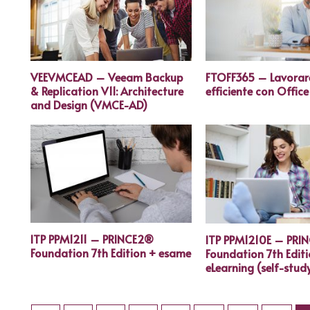
VEEVMCEAD – Veeam Backup
FTOFF365 – Lavorar
& Replication V11: Architecture
efficiente con Offic
and Design (VMCE-AD)
ITP PPM1211 – PRINCE2®
ITP PPM1210E – PRI
Foundation 7th Edition + esame
Foundation 7th Edit
eLearning (self-stud