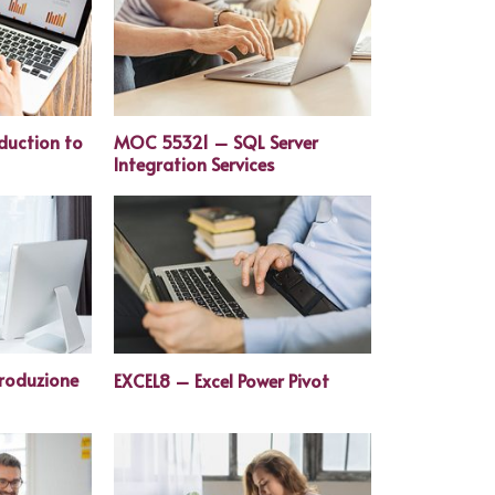
uction to
MOC 55321 – SQL Server
Integration Services
roduzione
EXCEL8 – Excel Power Pivot