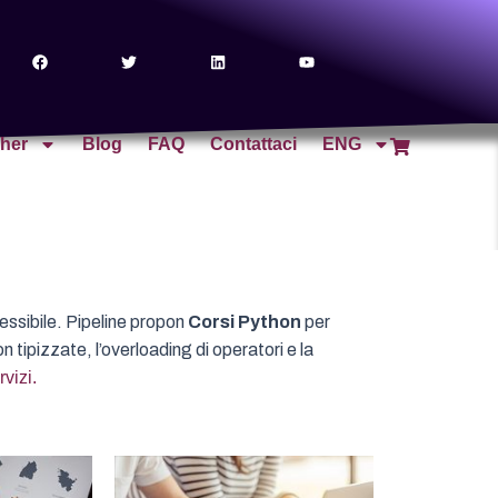
cher
Blog
FAQ
Contattaci
ENG
ssibile. Pipeline propon
Corsi Python
per
 tipizzate, l’overloading di operatori e la
vizi.