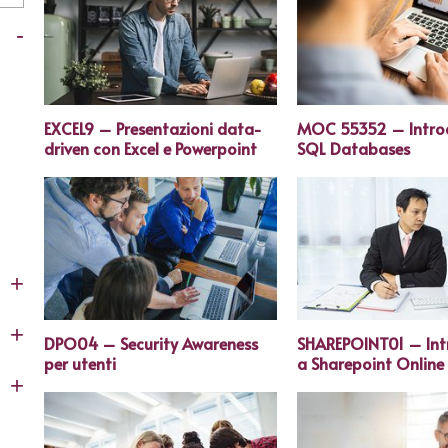
-
EXCEL9 – Presentazioni data-
MOC 55352 – Introd
driven con Excel e Powerpoint
SQL Databases
+
+
DPO04 – Security Awareness
SHAREPOINT01 – Int
per utenti
a Sharepoint Online
+