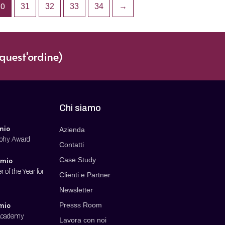
30
31
32
33
34
→
quest'ordine)
Chi siamo
mio
Azienda
ophy Award
Contatti
emio
Case Study
r of the Year for
Clienti e Partner
Newsletter
emio
Presss Room
 Academy
Lavora con noi