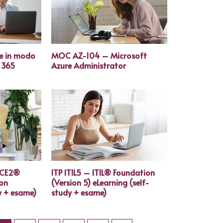
e in modo
MOC AZ-104 – Microsoft
e 365
Azure Administrator
NCE2®
ITP ITIL5 – ITIL® Foundation
ion
(Version 5) eLearning (self-
y + esame)
study + esame)