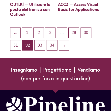
OUTLK1 – Utilizzare la
ACC3 – Access Visual
posta elettronica con
Basic for Applications
Outlook
←
1
2
3
…
29
30
31
32
33
34
→
Insegniamo | Progettiamo | Vendiamo
(non per forza in quest'ordine)