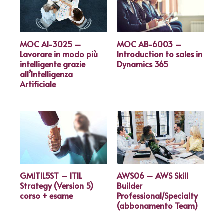
MOC AI-3025 –
MOC AB-6003 –
Lavorare in modo più
Introduction to sales in
intelligente grazie
Dynamics 365
all’Intelligenza
Artificiale
GMITIL5ST – ITIL
AWS06 – AWS Skill
Strategy (Version 5)
Builder
corso + esame
Professional/Specialty
(abbonamento Team)