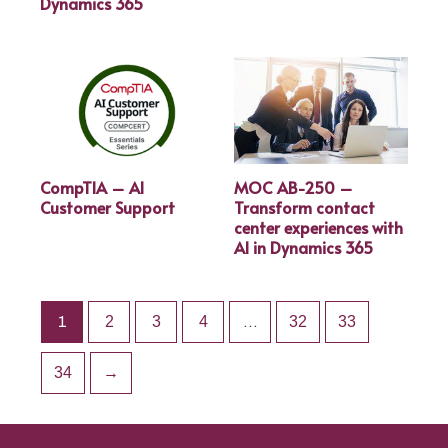
Dynamics 365
CompTIA – AI
MOC AB-250 –
Customer Support
Transform contact
center experiences with
AI in Dynamics 365
1
2
3
4
…
32
33
34
→