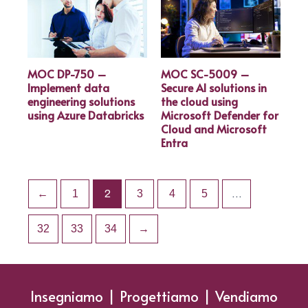
MOC DP-750 –
MOC SC-5009 –
Implement data
Secure AI solutions in
engineering solutions
the cloud using
using Azure Databricks
Microsoft Defender for
Cloud and Microsoft
Entra
←
1
2
3
4
5
…
32
33
34
→
Insegniamo | Progettiamo | Vendiamo