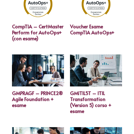
CompTIA – CertMaster
Voucher Esame
Perform for AutoOps+
CompTIA AutoOps+
(con esame)
GMPRAGF – PRINCE2®
GMITIL5T – ITIL
Agile Foundation +
Transformation
esame
(Version 5) corso +
esame