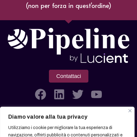
(non per forza in quest'ordine)
Contattaci
Diamo valore alla tua privacy
Società soggetta all’attività di Direzione e Coordinamento di
Utilizziamo i cookie per migliorare la tua esperienza di
Lucient Group Srl
navigazione, offrirti pubblicità o contenuti personalizzati e