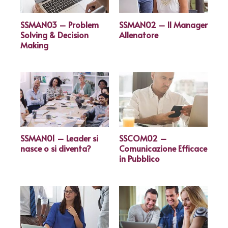
SSMAN03 – Problem
SSMAN02 – Il Manager
Solving & Decision
Allenatore
Making
SSMAN01 – Leader si
SSCOM02 –
nasce o si diventa?
Comunicazione Efficace
in Pubblico