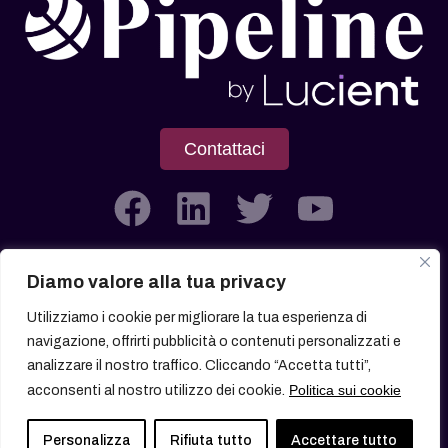
Contattaci
Diamo valore alla tua privacy
Società soggetta all’attività di Direzione e Coordinamento di
Utilizziamo i cookie per migliorare la tua esperienza di
Lucient Group Srl
navigazione, offrirti pubblicità o contenuti personalizzati e
analizzare il nostro traffico. Cliccando “Accetta tutti”,
Politica sui cookie
acconsenti al nostro utilizzo dei cookie.
© 2026 All rights reserved
Personalizza
Rifiuta tutto
Accettare tutto