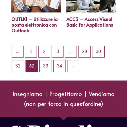
OUTLK1 – Utilizzare la
ACC3 – Access Visual
posta elettronica con
Basic for Applications
Outlook
←
1
2
3
…
29
30
31
32
33
34
→
Insegniamo | Progettiamo | Vendiamo
(non per forza in quest'ordine)