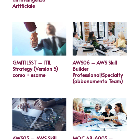
Artificiale
GMITIL5ST – ITIL
AWS06 – AWS Skill
Strategy (Version 5)
Builder
corso + esame
Professional/Specialty
(abbonamento Team)
AWS05 – AWS Skill
MOC AB-6005 –