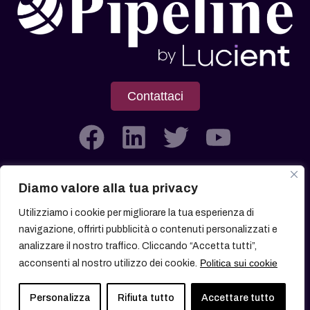
Contattaci
Diamo valore alla tua privacy
Società soggetta all’attività di Direzione e Coordinamento di
Utilizziamo i cookie per migliorare la tua esperienza di
Lucient Group Srl
navigazione, offrirti pubblicità o contenuti personalizzati e
analizzare il nostro traffico. Cliccando “Accetta tutti”,
Politica sui cookie
acconsenti al nostro utilizzo dei cookie.
© 2026 All rights reserved
Personalizza
Rifiuta tutto
Accettare tutto