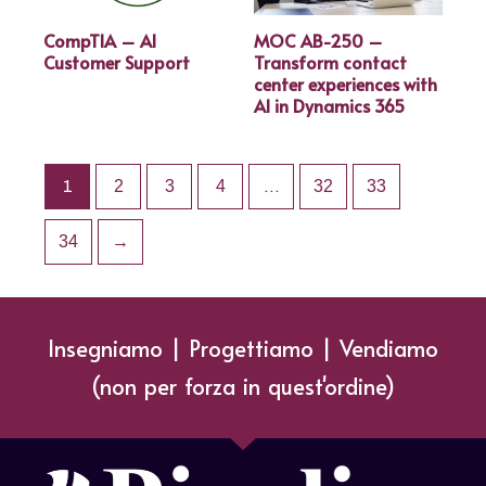
CompTIA – AI
MOC AB-250 –
Customer Support
Transform contact
center experiences with
AI in Dynamics 365
1
2
3
4
…
32
33
34
→
Insegniamo | Progettiamo | Vendiamo
(non per forza in quest'ordine)