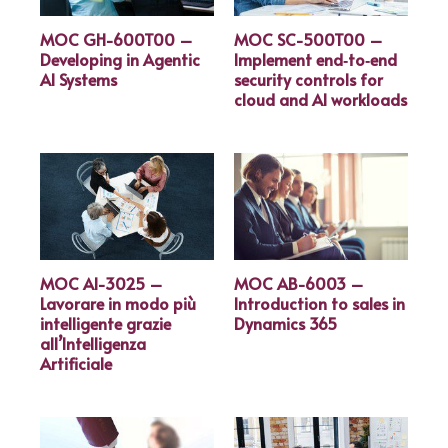
MOC GH-600T00 –
MOC SC-500T00 –
Developing in Agentic
Implement end‑to‑end
AI Systems
security controls for
cloud and AI workloads
MOC AI-3025 –
MOC AB-6003 –
Lavorare in modo più
Introduction to sales in
intelligente grazie
Dynamics 365
all’Intelligenza
Artificiale