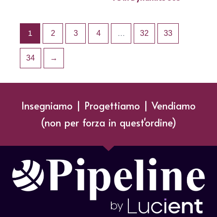
1
2
3
4
…
32
33
34
→
Insegniamo | Progettiamo | Vendiamo
(non per forza in quest'ordine)