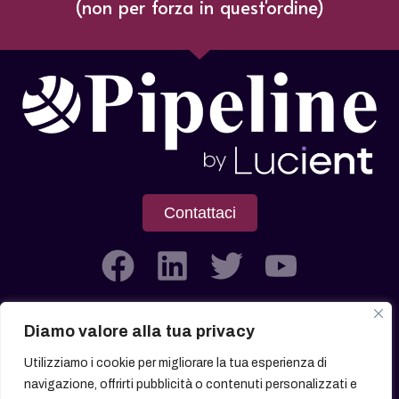
(non per forza in quest'ordine)
Contattaci
Diamo valore alla tua privacy
Società soggetta all’attività di Direzione e Coordinamento di
Utilizziamo i cookie per migliorare la tua esperienza di
Lucient Group Srl
navigazione, offrirti pubblicità o contenuti personalizzati e