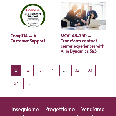
CompTIA – AI
MOC AB-250 –
Customer Support
Transform contact
center experiences with
AI in Dynamics 365
1
2
3
4
…
32
33
34
→
Insegniamo | Progettiamo | Vendiamo