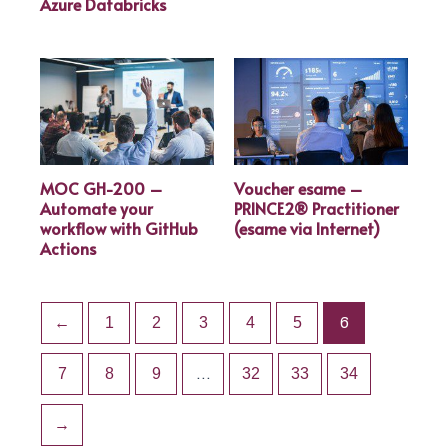
Azure Databricks
MOC GH-200 –
Voucher esame –
Automate your
PRINCE2® Practitioner
workflow with GitHub
(esame via Internet)
Actions
←
1
2
3
4
5
6
7
8
9
…
32
33
34
→