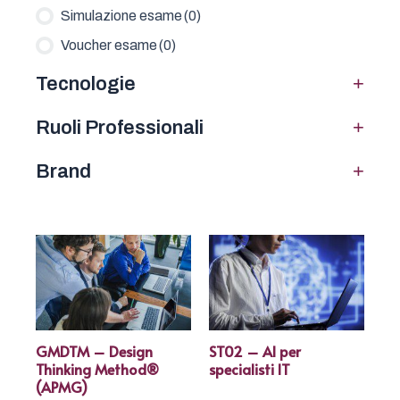
Simulazione esame
(0)
Voucher esame
(0)
+
Tecnologie
+
Ruoli Professionali
+
Brand
GMDTM – Design
ST02 – AI per
Thinking Method®
specialisti IT
(APMG)