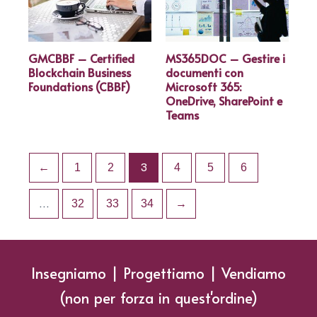
GMCBBF – Certified
MS365DOC – Gestire i
Blockchain Business
documenti con
Foundations (CBBF)
Microsoft 365:
OneDrive, SharePoint e
Teams
←
1
2
3
4
5
6
…
32
33
34
→
Insegniamo | Progettiamo | Vendiamo
(non per forza in quest'ordine)