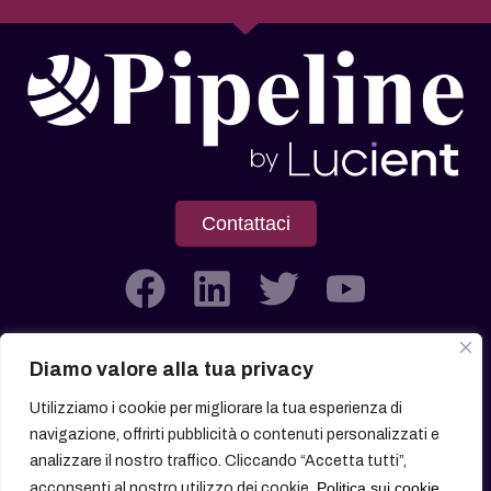
Contattaci
Diamo valore alla tua privacy
Società soggetta all’attività di Direzione e Coordinamento di
Utilizziamo i cookie per migliorare la tua esperienza di
Lucient Group Srl
navigazione, offrirti pubblicità o contenuti personalizzati e
analizzare il nostro traffico. Cliccando “Accetta tutti”,
Politica sui cookie
acconsenti al nostro utilizzo dei cookie.