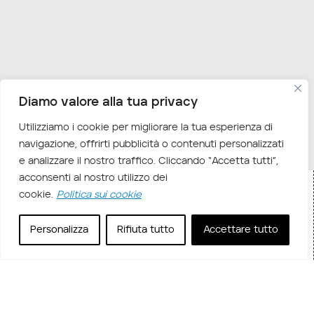
Diamo valore alla tua privacy
Utilizziamo i cookie per migliorare la tua esperienza di
navigazione, offrirti pubblicità o contenuti personalizzati
e analizzare il nostro traffico. Cliccando “Accetta tutti”,
acconsenti al nostro utilizzo dei
cookie.
Politica sui cookie
Home
Corsi in aula
Corsi Cloud
/
/
/ MOC AZ-1003 –
Secure storage for Azure Files and Azure Blob Storage
Personalizza
Rifiuta tutto
Accettare tutto
Descrizione corso
In questo corso AZ-1003 – Secure storage for
Azure Files and Azure Blob Storage, i partecipanti