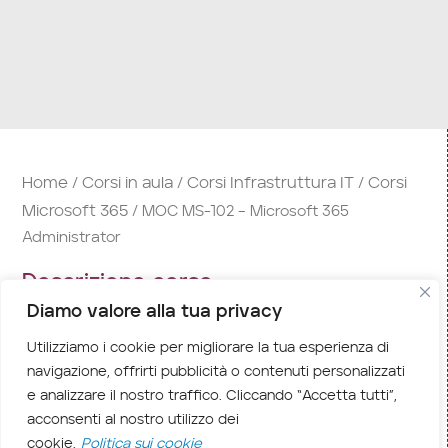
Home
Corsi in aula
Corsi Infrastruttura IT
Corsi
/
/
/
Microsoft 365
/ MOC MS-102 – Microsoft 365
Administrator
Descrizione corso
Diamo valore alla tua privacy
Il corso
MS-102 Microsoft 365 Administrator
Utilizziamo i cookie per migliorare la tua esperienza di
copre i seguenti elementi chiave
navigazione, offrirti pubblicità o contenuti personalizzati
dell’amministrazione di Microsoft 365: Gestione
e analizzare il nostro traffico. Cliccando “Accetta tutti”,
del tenant Microsoft 365, Sincronizzazione delle
acconsenti al nostro utilizzo dei
identità Microsoft 365 e Sicurezza e conformità
cookie.
Politica sui cookie