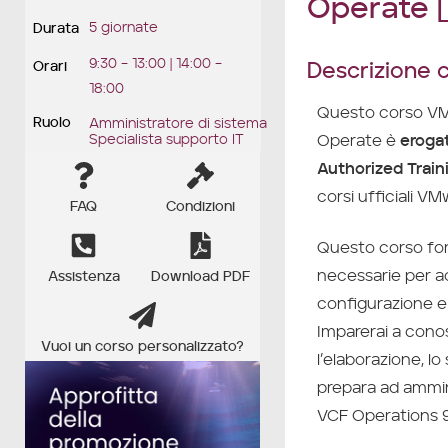
Operate [
5 giornate
Durata
9:30 – 13:00 | 14:00 –
Descrizione 
Orari
18:00
Questo corso VM
Ruolo
Amministratore di sistema
Operate è
eroga
Specialista supporto IT
Authorized Train
corsi ufficiali VM
FAQ
Condizioni
Questo corso for
necessarie per a
Assistenza
Download PDF
configurazione e
Imparerai a conos
Vuoi un corso personalizzato?
l’elaborazione, lo
prepara ad ammin
VCF Operations 9