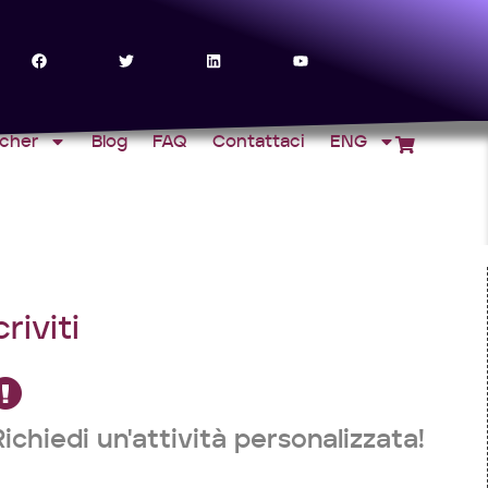
ucher
Blog
FAQ
Contattaci
ENG
criviti
Richiedi un'attività personalizzata!