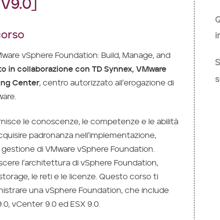
V9.0]
Q
corso
i
ware vSphere Foundation: Build, Manage, and
S
to in collaborazione con TD Synnex, VMware
s
ing Center
, centro autorizzato all’erogazione di
ware.
nisce le conoscenze, le competenze e le abilità
cquisire padronanza nell’implementazione,
 gestione di VMware vSphere Foundation.
cere l’architettura di vSphere Foundation,
 storage, le reti e le licenze. Questo corso ti
istrare una vSphere Foundation, che include
.0, vCenter 9.0 ed ESX 9.0.