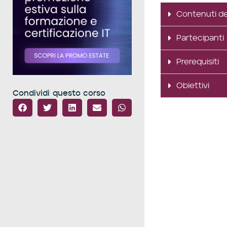
Contenuti de
Partecipanti
Prerequisiti
Obiettivi
Condividi questo corso