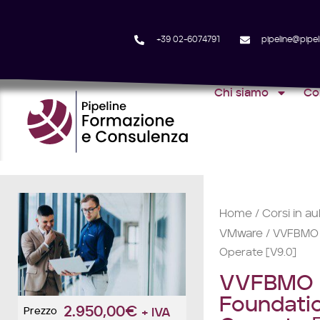
+39 02-6074791
pipeline@pipeli
Chi siamo
Co
Home
Corsi in au
/
VMware
/ VVFBMO –
Operate [V9.0]
VVFBMO 
Foundatio
2.950,00
€
Prezzo
+ IVA