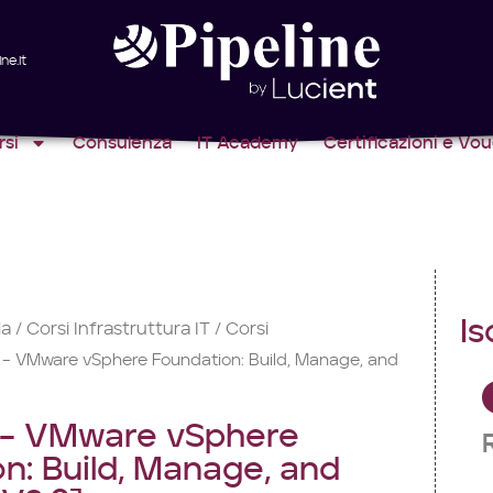
ne.it
rsi
Consulenza
IT Academy
Certificazioni e Vo
Is
la
Corsi Infrastruttura IT
Corsi
/
/
 VMware vSphere Foundation: Build, Manage, and
– VMware vSphere
n: Build, Manage, and