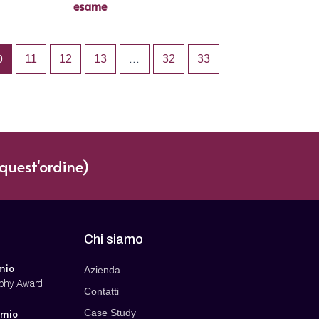
esame
0
11
12
13
…
32
33
quest'ordine)
Chi siamo
mio
Azienda
ophy Award
Contatti
emio
Case Study