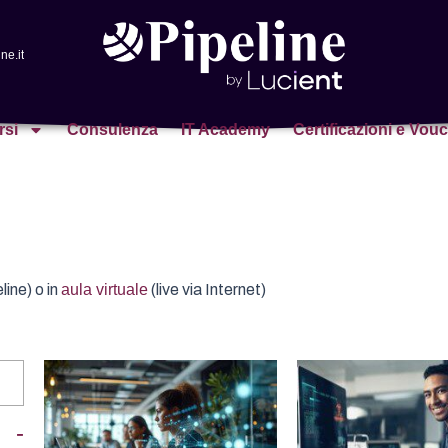
ne.it
rsi
Consulenza
IT Academy
Certificazioni e Vou
line) o in
aula virtuale
(live via Internet)
-