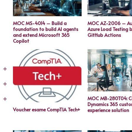
MOC MS-4014 – Build a
MOC AZ-2006 – A
foundation to build AI agents
Azure Load Testing b
and extend Microsoft 365
GitHub Actions
Copilot
+
+
+
MOC MB-280T04: Co
Dynamics 365 cust
Voucher esame CompTIA Tech+
experience solution