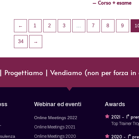
– Corso + esame
←
1
2
3
…
7
8
9
1
34
→
 Progettiamo | Vendiamo (non per forza in 
ess
Webinar ed eventi
Awards
2021 - 1° pre
Online Meetings 2022
Top Trainer Tr
T
Online Meetings 2021
sulenza
2020 - 1° pr
Online Meetings 2020