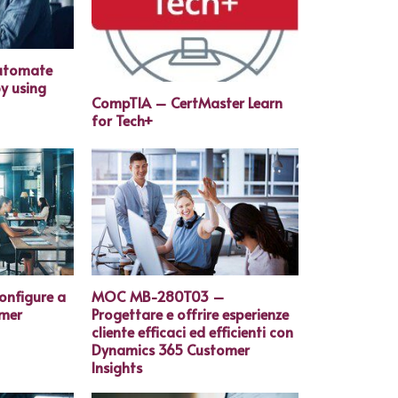
utomate
y using
CompTIA – CertMaster Learn
for Tech+
nfigure a
MOC MB-280T03 –
omer
Progettare e offrire esperienze
cliente efficaci ed efficienti con
Dynamics 365 Customer
Insights