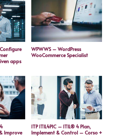
Configure
WPWWS – WordPress
omer
WooCommerce Specialist
iven apps
 4
ITP ITIL4PIC – ITIL® 4 Plan,
 & Improve
Implement & Control – Corso +