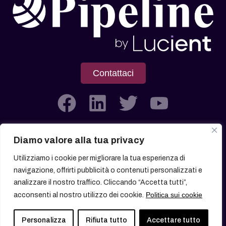
Contattaci
Diamo valore alla tua privacy
Società soggetta all’attività di Direzione e Coordinamento di
Utilizziamo i cookie per migliorare la tua esperienza di
Lucient Group Srl
navigazione, offrirti pubblicità o contenuti personalizzati e
analizzare il nostro traffico. Cliccando “Accetta tutti”,
Politica sui cookie
acconsenti al nostro utilizzo dei cookie.
© 2026 All rights reserved
Personalizza
Rifiuta tutto
Accettare tutto