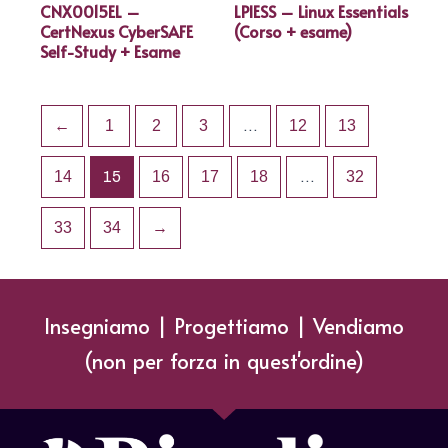
CNX0015EL –
LPIESS – Linux Essentials
CertNexus CyberSAFE
(Corso + esame)
Self-Study + Esame
←
1
2
3
…
12
13
14
15
16
17
18
…
32
33
34
→
Insegniamo | Progettiamo | Vendiamo
(non per forza in quest'ordine)