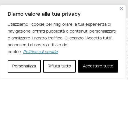
Diamo valore alla tua privacy
Utilizziamo i cookie per migliorare la tua esperienza di
navigazione, offrirti pubblicità o contenuti personalizzati
Home
Corsi in aula
/
/ MOC DP-3014 – Build machine
e analizzare il nostro traffico. Cliccando “Accetta tutti”,
learning solutions using Azure Databricks
acconsenti al nostro utilizzo dei
cookie.
Politica sui cookie
Descrizione corso
Il corso Microsoft DP-3014 Build machine learning
Personalizza
Rifiuta tutto
Accettare tutto
solutions using Azure Databricks è un corso di
formazione specializzato progettato per data
scientist, data engineer e professionisti dell’analisi
che desiderano sfruttare Azure Databricks per
costruire e distribuire modelli di machine learning.
Questo corso offre una comprensione
approfondita di come utilizzare Azure Databricks,