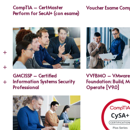
CompTIA – CertMaster
Voucher Esame Comp
Perform for SecAI+ (con esame)
+
+
GMCISSP – Certified
VVFBMO – VMware 
+
Information Systems Security
Foundation: Build, 
Professional
Operate [V9.0]