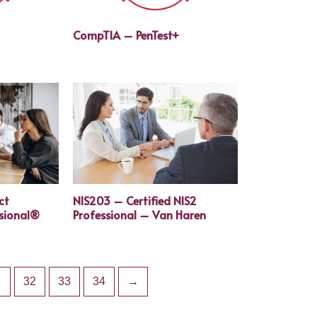
CompTIA – PenTest+
ct
NIS203 – Certified NIS2
sional®
Professional – Van Haren
…
32
33
34
→