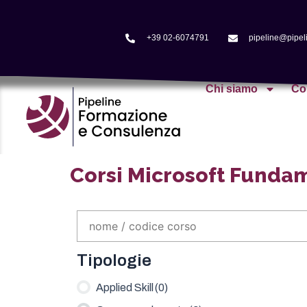
+39 02-6074791
pipeline@pipeli
Chi siamo
Co
Corsi Microsoft Funda
Tipologie
Applied Skill
(0)