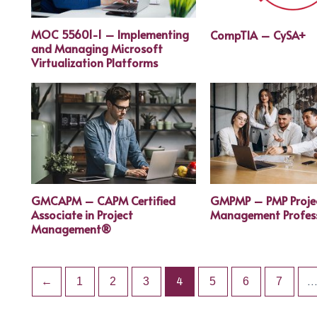
MOC 55601-1 – Implementing
CompTIA – CySA+
and Managing Microsoft
Virtualization Platforms
GMCAPM – CAPM Certified
GMPMP – PMP Proje
Associate in Project
Management Profes
Management®
←
1
2
3
4
5
6
7