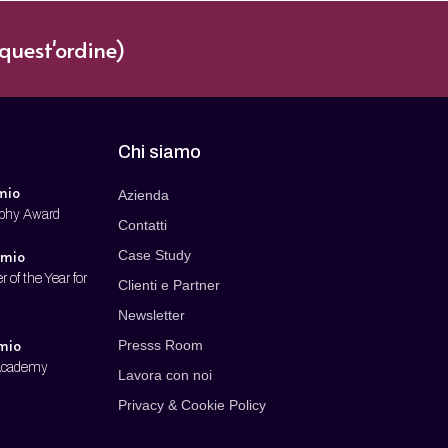
quest'ordine)
Chi siamo
mio
Azienda
ophy Award
Contatti
emio
Case Study
r of the Year for
Clienti e Partner
Newsletter
emio
Presss Room
 Academy
Lavora con noi
Privacy & Cookie Policy