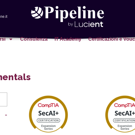
ne.it
rsi
Consulenza
IT Academy
Certificazioni e Vou
mentals
-