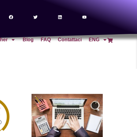
cher
Blog
FAQ
Contattaci
ENG