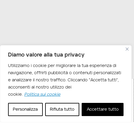
Diamo valore alla tua privacy
Utilizziamo i cookie per migliorare la tua esperienza di
navigazione, offrirti pubblicità o contenuti personalizzati
e analizzare il nostro traffico. Cliccando “Accetta tutti”,
acconsenti al nostro utilizzo dei
cookie.
Politica sui cookie
Home
Corsi in aula
Corsi Tecnologie di ultima
/
/
generazione
Corsi Artificial Intelligence (AI)
/
/ LGAI –
Personalizza
Rifiuta tutto
Accettare tutto
AI & Google Colab
Descrizione corso