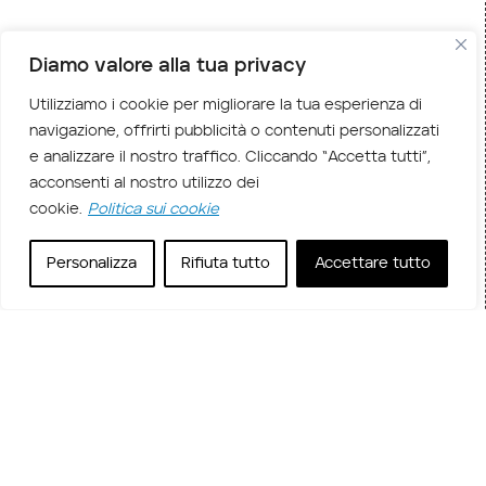
Home
Corsi in aula
/
/ GMPRAGF – PRINCE2® Agile
Diamo valore alla tua privacy
Foundation + esame
Utilizziamo i cookie per migliorare la tua esperienza di
Descrizione corso
navigazione, offrirti pubblicità o contenuti personalizzati
e analizzare il nostro traffico. Cliccando “Accetta tutti”,
Il corso
PRINCE2 Agile Foundation
(Versione
acconsenti al nostro utilizzo dei
2)
combina la struttura metodologica di
PRINCE2
cookie.
Politica sui cookie
con la flessibilità dei principi Agile, offrendo una
Personalizza
Rifiuta tutto
Accettare tutto
formazione completa per la gestione efficace dei
progetti. Ideale per chi lavora in contesti dinamici,
il corso fornisce le basi per integrare governance
e agilità nei processi progettuali.
La
certificazione PRINCE2 Agile
Foundation
attesta la conoscenza dei concetti
chiave, dei ruoli, dei processi e delle tecniche per