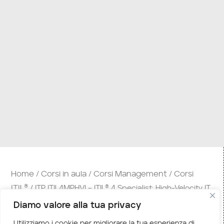
Home
Corsi in aula
Corsi Management
Corsi
/
/
/
ITIL®
/ ITP ITIL4MPHVI – ITIL® 4 Specialist: High-Velocity IT
(self-study + esame)
Diamo valore alla tua privacy
Descrizione corso
Utilizziamo i cookie per migliorare la tua esperienza di