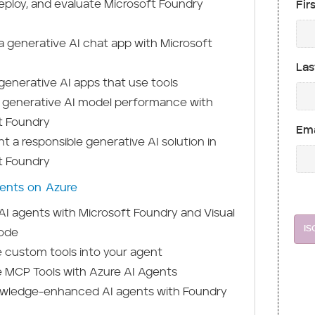
eploy, and evaluate Microsoft Foundry
Fir
a generative AI chat app with Microsoft
Las
generative AI apps that use tools
 generative AI model performance with
t Foundry
Ema
 a responsible generative AI solution in
t Foundry
ents on Azure
AI agents with Microsoft Foundry and Visual
IS
ode
e custom tools into your agent
e MCP Tools with Azure AI Agents
owledge-enhanced AI agents with Foundry