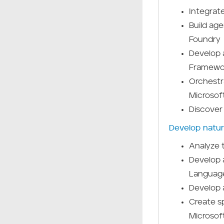
Integrat
Build ag
Foundry
Develop 
Framewo
Orchestra
Microsof
Discover
Develop natur
Analyze 
Develop a
Languag
Develop 
Create s
Microsof