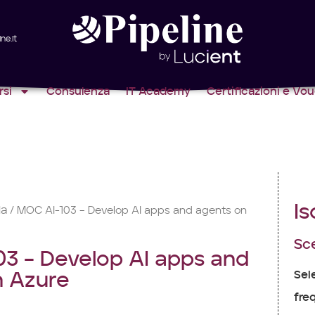
ne.it
rsi
Consulenza
IT Academy
Certificazioni e Vo
Is
la
/ MOC AI-103 – Develop AI apps and agents on
Sce
3 – Develop AI apps and
Sel
n Azure
freq