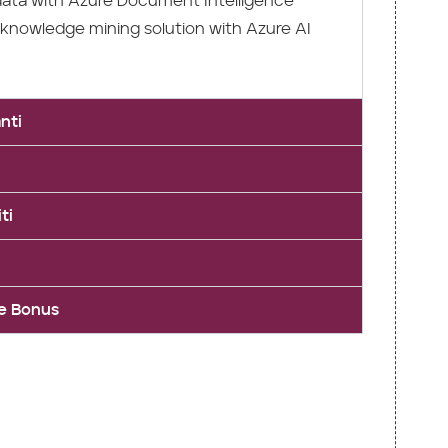
data with Azure Document Intelligence
 knowledge mining solution with Azure AI
nti
ti
 e Bonus