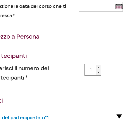
eziona la data del corso che ti
ressa *
ezzo a Persona
rtecipanti
erisci il numero dei
tecipanti *
i
i del partecipante n°1