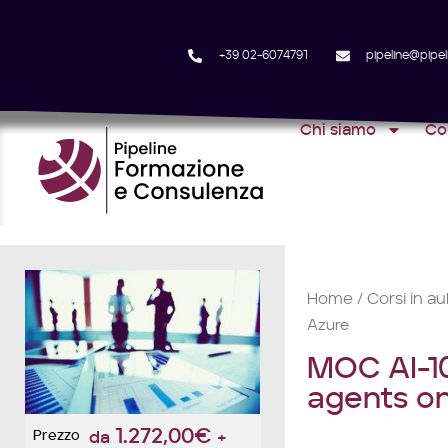
+39 02-6074791
pipeline@pipeli
Chi siamo
Co
Home
Corsi in au
/
Azure
MOC AI-10
agents o
1.272,00
€
Prezzo
da
+