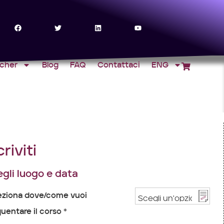
ucher
Blog
FAQ
Contattaci
ENG
criviti
gli luogo e data
eziona dove/come vuoi
uentare il corso *