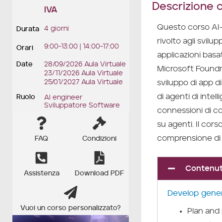
Descrizione 
IVA
Questo corso AI-
4 giorni
Durata
rivolto agli svilu
9:00-13:00 | 14:00-17:00
Orari
applicazioni basat
Date
28/09/2026 Aula Virtuale
Microsoft Foundry
23/11/2026 Aula Virtuale
sviluppo di app di
25/01/2027 Aula Virtuale
di agenti di intel
Ruolo
AI engineer
Sviluppatore Software
connessioni di c
su agenti. Il cors
comprensione di 
FAQ
Condizioni
Contenuti
Assistenza
Download PDF
Develop gener
Vuoi un corso personalizzato?
Plan and 