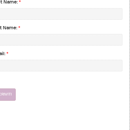
st Name:
*
t Name:
*
il:
*
CRIVITI