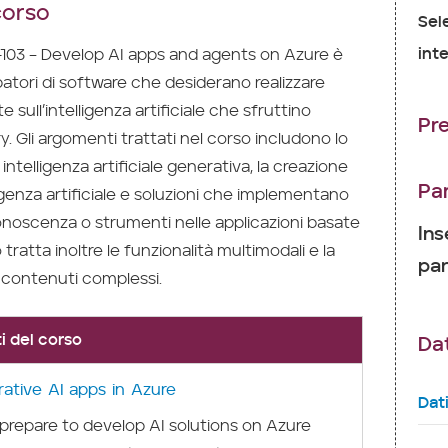
corso
Sel
inte
103 – Develop AI apps and agents on Azure è
ppatori di software che desiderano realizzare
e sull’intelligenza artificiale che sfruttino
Pr
. Gli argomenti trattati nel corso includono lo
 intelligenza artificiale generativa, la creazione
Pa
ligenza artificiale e soluzioni che implementano
onoscenza o strumenti nelle applicazioni basate
Ins
o tratta inoltre le funzionalità multimodali e la
par
contenuti complessi.
 del corso
Dat
ative AI apps in Azure
Dat
prepare to develop AI solutions on Azure