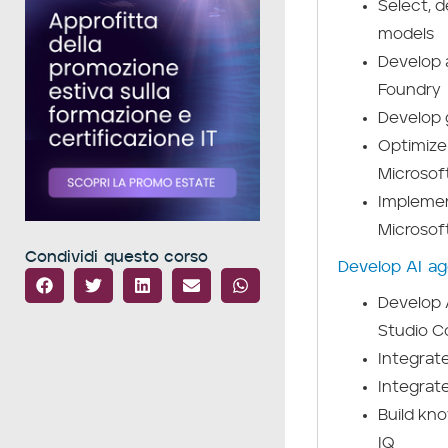
Select, d
models
Develop 
Foundry
Develop 
Optimize
Microsof
Implement
Microsof
Condividi questo corso
Develop AI ag
Develop 
Studio C
Integrat
Integrat
Build kn
IQ