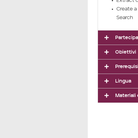
Extract 
Create a
Search
Partecipa
Obiettivi
Prerequisi
Lingua
Materiali