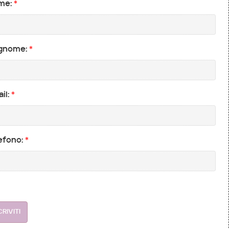
me:
*
gnome:
*
il:
*
efono:
*
CRIVITI