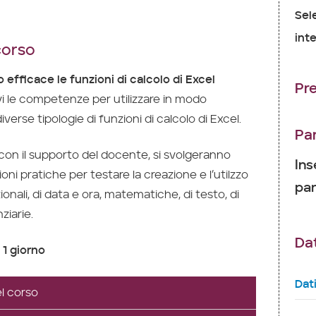
Sel
inte
corso
o efficace le funzioni di calcolo di Excel
Pr
ievi le competenze per utilizzare in modo
iverse tipologie di funzioni di calcolo di Excel.
Pa
 con il supporto del docente, si svolgeranno
Ins
oni pratiche per testare la creazione e l’utilzzo
par
onali, di data e ora, matematiche, di testo, di
ziarie.
Dat
 1 giorno
Dat
l corso