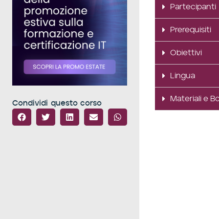
Partecipanti
Prerequisiti
Obiettivi
Lingua
Materiali e B
Condividi questo corso