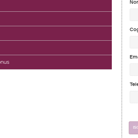
No
Co
Ema
onus
Tel
IS