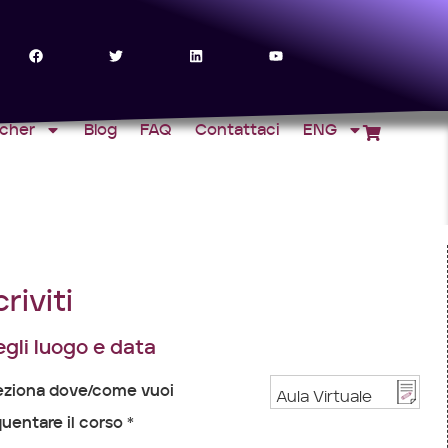
ucher
Blog
FAQ
Contattaci
ENG
criviti
gli luogo e data
eziona dove/come vuoi
uentare il corso *