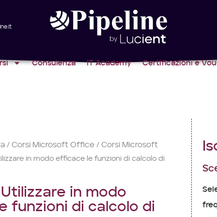
ne.it
rsi
Consulenza
IT Academy
Certificazioni e Vo
Is
la
Corsi Microsoft Office
Corsi Microsoft
/
/
lizzare in modo efficace le funzioni di calcolo di
Sce
Utilizzare in modo
Sel
e funzioni di calcolo di
freq