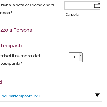
eziona la data del corso che ti
ressa *
Cancella
ezzo a Persona
rtecipanti
erisci il numero dei
tecipanti *
i
i del partecipante n°1