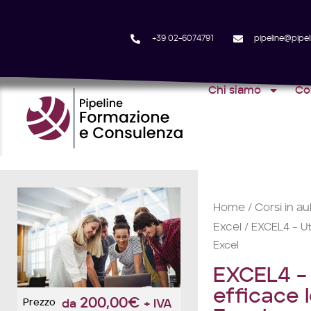
+39 02-6074791
pipeline@pipeli
Chi siamo
Co
Home
Corsi in au
/
Excel
/ EXCEL4 – Uti
Excel
EXCEL4 – 
efficace l
200,00
€
Prezzo
da
+ IVA