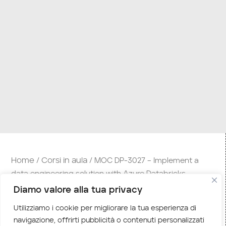
Home
Corsi in aula
/
/ MOC DP-3027 – Implement a
data engineering solution with Azure Databricks
Diamo valore alla tua privacy
Descrizione corso
Utilizziamo i cookie per migliorare la tua esperienza di
In questo corso DP-3027 – Implement a data
navigazione, offrirti pubblicità o contenuti personalizzati