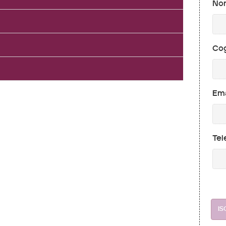
No
Co
Ema
Tel
IS