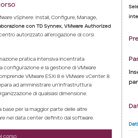
corso
Sel
inte
are vSphere: Install, Configure, Manage,
laborazione con TD Synnex, VMware Authorized
 centro autorizzato all’erogazione di corsi
Pr
Pa
azione pratica intensiva incentrata
, la configurazione e la gestione di VMware
Ins
comprende VMware ESXi 8 e VMware vCenter 8.
par
para ad amministrare un’infrastruttura
ganizzazione di qualsiasi dimensione.
Dat
 base per la maggior parte delle altre
e nel data center definito dal software.
Dat
l corso