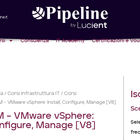
ne.it
rsi
Consulenza
IT Academy
Certificazioni e Vo
Is
la
Corsi Infrastruttura IT
Corsi
/
/
– VMware vSphere: Install, Configure, Manage [V8]
Sce
– VMware vSphere:
Sel
Configure, Manage [V8]
freq