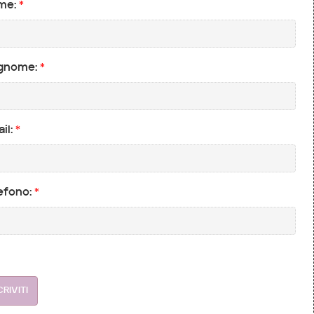
me:
*
gnome:
*
il:
*
efono:
*
CRIVITI