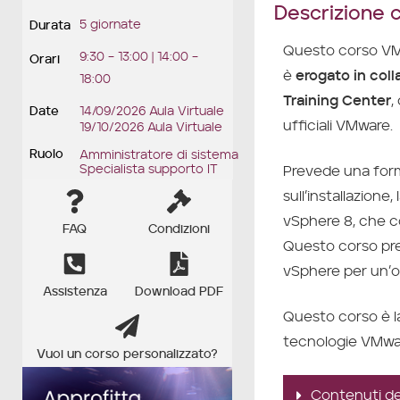
Descrizione 
5 giornate
Durata
Questo corso VMw
9:30 – 13:00 | 14:00 –
Orari
è
erogato in col
18:00
Training Center
,
Date
14/09/2026 Aula Virtuale
ufficiali VMware.
19/10/2026 Aula Virtuale
Ruolo
Amministratore di sistema
Specialista supporto IT
Prevede una form
sull’installazione
vSphere 8, che 
FAQ
Condizioni
Questo corso pre
vSphere per un’or
Assistenza
Download PDF
Questo corso è la
tecnologie VMwar
Vuoi un corso personalizzato?
Contenuti de