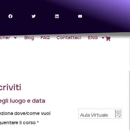
ucher
Blog
FAQ
Contattaci
ENG
criviti
gli luogo e data
eziona dove/come vuoi
uentare il corso *