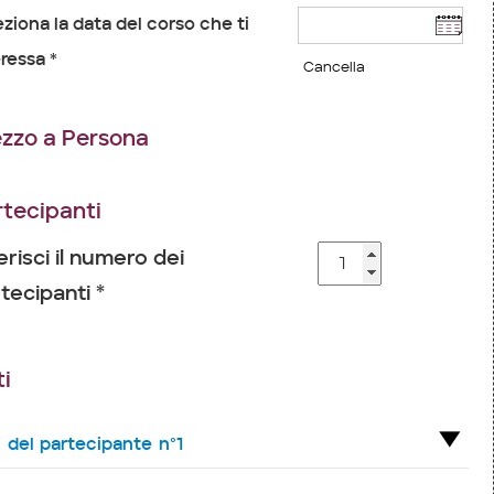
eziona la data del corso che ti
ressa *
Cancella
ezzo a Persona
rtecipanti
erisci il numero dei
tecipanti *
i
i del partecipante n°1