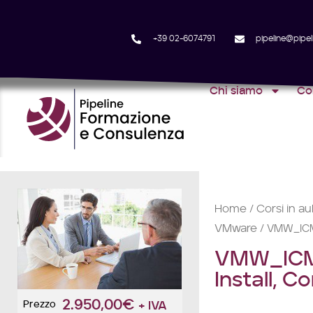
+39 02-6074791
pipeline@pipeli
Chi siamo
Co
Home
Corsi in au
/
VMware
/ VMW_ICM 
VMW_ICM 
Install, 
2.950,00
€
Prezzo
+ IVA