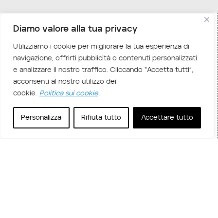
Diamo valore alla tua privacy
Home
Corsi in aula
Corsi Infrastruttura IT
Corsi
/
/
/
Utilizziamo i cookie per migliorare la tua esperienza di
Windows Client
/ MOC MD-102 – Manage and secure
navigazione, offrirti pubblicità o contenuti personalizzati
Microsoft 365 endpoints by using Intune
e analizzare il nostro traffico. Cliccando “Accetta tutti”,
acconsenti al nostro utilizzo dei
Descrizione corso
cookie.
Politica sui cookie
Nel corso
MD-102 – Manage and secure
Personalizza
Rifiuta tutto
Accettare tutto
Microsoft 365 endpoints by using Intune
gli
studenti imparano a pianificare e attuare una
strategia di distribuzione, configurazione e
gestione degli endpoint utilizzando Microsoft
Intune come piattaforma unificata di gestione
degli endpoint.
Il corso tratta la preparazione dell’infrastruttura di