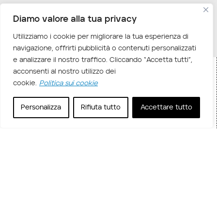
Diamo valore alla tua privacy
Utilizziamo i cookie per migliorare la tua esperienza di
navigazione, offrirti pubblicità o contenuti personalizzati
e analizzare il nostro traffico. Cliccando “Accetta tutti”,
acconsenti al nostro utilizzo dei
Home
Corsi in aula
Corsi Management
Corsi
/
/
/
cookie.
Politica sui cookie
Project Management
/ PROJ – Gestire progetti con
Personalizza
Rifiuta tutto
Accettare tutto
Microsoft Project
Descrizione corso
Grazie al corso
PROJ – Gestire progetti con
Project
i partecipanti saranno in grado di gestire
progetti indipendentemente dalle competenze.
Con Microsoft Project si può affrontare qualsiasi
progetto con semplicità ed efficacia.