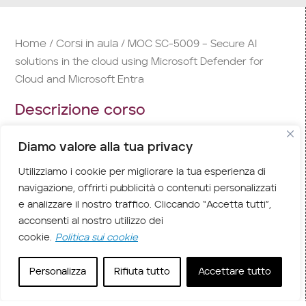
Home
Corsi in aula
/
/ MOC SC-5009 – Secure AI
solutions in the cloud using Microsoft Defender for
Cloud and Microsoft Entra
Descrizione corso
Con il corso SC-5009 – Secure AI solutions in the
Diamo valore alla tua privacy
cloud using Microsoft Defender for Cloud and
Utilizziamo i cookie per migliorare la tua esperienza di
Microsoft Entra, impari a rendere sicure le
navigazione, offrirti pubblicità o contenuti personalizzati
soluzioni di IA nel cloud configurando i carichi di
e analizzare il nostro traffico. Cliccando “Accetta tutti”,
lavoro di IA, applicando protezioni native per il
acconsenti al nostro utilizzo dei
cloud e rafforzando i risultati di sicurezza con
cookie.
Politica sui cookie
controlli di identità.
Personalizza
Rifiuta tutto
Accettare tutto
Scopri inoltre come avvengono l’autenticazione