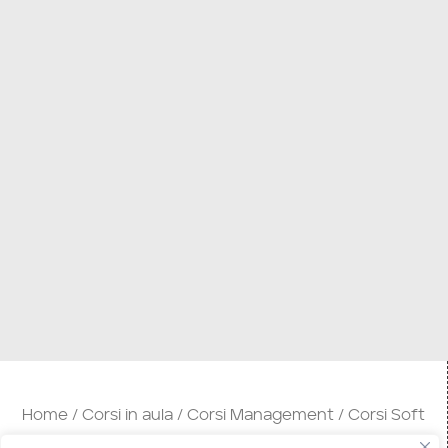
Home
Corsi in aula
Corsi Management
Corsi Soft
/
/
/
Skills
/ SSMAN01 – Leader si nasce o si diventa?