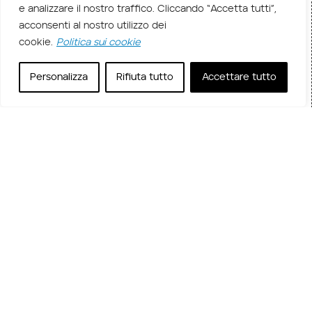
e analizzare il nostro traffico. Cliccando “Accetta tutti”,
Home
Voucher esami
/
/ Voucher Esame CompTIA
acconsenti al nostro utilizzo dei
CloudNetX
cookie.
Politica sui cookie
Descrizione corso
Personalizza
Rifiuta tutto
Accettare tutto
Supera l’esame CompTIA CloudNetX: la
certificazione CompTIA CloudNetX convalida la
capacità di progettare e implementare soluzioni di
rete sicure e scalabili in ambienti ibridi. Verranno
trattate aree chiave come la progettazione della
sicurezza, il monitoraggio della rete,
l’ottimizzazione delle prestazioni e la risoluzione
avanzata dei problemi, con competenze pratiche
come l’implementazione di Zero Trust. Questa
certificazione vi fornisce le competenze
necessarie per avanzare nella vostra carriera di
architetto di rete, architetto della sicurezza o