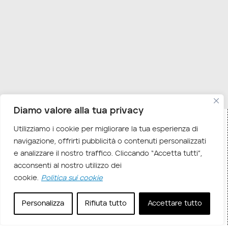
Diamo valore alla tua privacy
Utilizziamo i cookie per migliorare la tua esperienza di
Home
Corsi E-learning
/
/ CompTIA – CertMaster
navigazione, offrirti pubblicità o contenuti personalizzati
Perform for SecAI+ (con esame)
e analizzare il nostro traffico. Cliccando “Accetta tutti”,
acconsenti al nostro utilizzo dei
Descrizione corso
cookie.
Politica sui cookie
Che cos’è CertMaster Perform for SecAI+?
Personalizza
Rifiuta tutto
Accettare tutto
CompTIA SecAI+
è la prima certificazione
progettata per aiutarti a proteggere, governare e