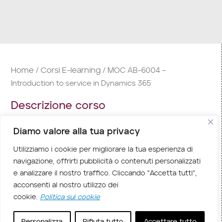
Home
Corsi E-learning
/
/ MOC AB-6004 –
Introduction to service in Dynamics 365
Descrizione corso
Questo corso AB-6004 – Introduction to service
Diamo valore alla tua privacy
in Dynamics 365 illustra come migliorare e
Utilizziamo i cookie per migliorare la tua esperienza di
automatizzare i processi aziendali usando le app di
navigazione, offrirti pubblicità o contenuti personalizzati
engagement dei clienti di Dynamics 365,
e analizzare il nostro traffico. Cliccando “Accetta tutti”,
incorporando al contempo l’interconnettività
acconsenti al nostro utilizzo dei
nativa con Microsoft 365. Si apprenderà anche a
cookie.
Politica sui cookie
supportare i clienti in modo efficiente tramite il