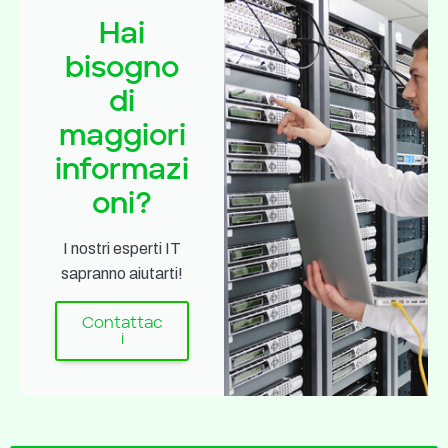
Hai
bisogno
di
maggiori
informazi
oni?
I nostri esperti IT
sapranno aiutarti!
Contattac
i