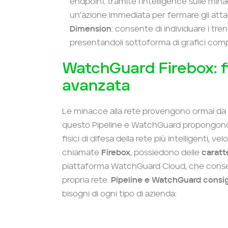
endpoint tramite l’intelligence sulle mina
un’azione immediata per fermare gli att
Dimension
: consente di individuare i tr
presentandoli sottoforma di grafici compre
WatchGuard Firebox: fir
avanzata
Le minacce alla rete provengono ormai da 
questo Pipeline e WatchGuard propongono de
fisici di difesa della rete più intelligenti, ve
chiamate
Firebox
, possiedono delle
caratt
piattaforma WatchGuard Cloud, che conse
propria rete.
Pipeline e WatchGuard consig
bisogni di ogni tipo di azienda: