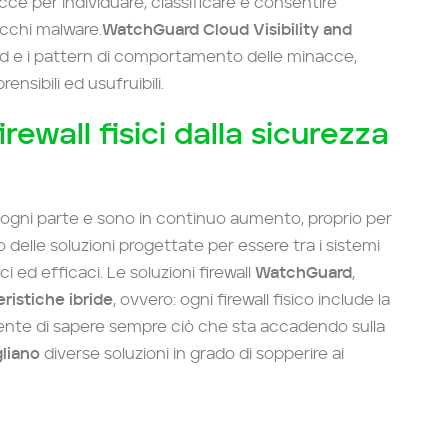
cce per individuare, classificare e consentire
acchi malware.
WatchGuard Cloud Visibility and
end e i pattern di comportamento delle minacce,
nsibili ed usufruibili.
ewall fisici dalla sicurezza
ogni parte e sono in continuo aumento, proprio per
lle soluzioni progettate per essere tra i sistemi
loci ed efficaci. Le soluzioni firewall
WatchGuard
,
eristiche ibride
, ovvero: ogni firewall fisico include la
nte di sapere sempre ciò che sta accadendo sulla
liano
diverse soluzioni in grado di sopperire ai