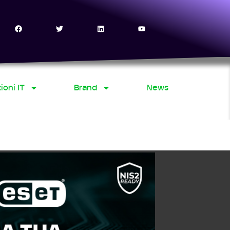
ioni IT
Brand
News