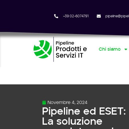
Vai
+39 02-6074791
pipeline@pipeli
al
contenuto
Chi siamo
Novembre 4, 2024
Pipeline ed ESET:
La soluzione