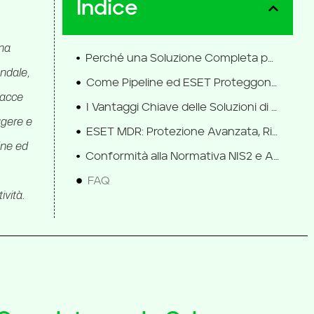
Indice
una
Perché una Soluzione Completa per la Cyber Security è Cruciale
endale,
Come Pipeline ed ESET Proteggono la tua Azienda
nacce
I Vantaggi Chiave delle Soluzioni di Pipeline ed ESET
ggere e
ESET MDR: Protezione Avanzata, Risposta Immediata
ine ed
Conformità alla Normativa NIS2 e Altre Certificazioni di Sicurezza
FAQ
vità.