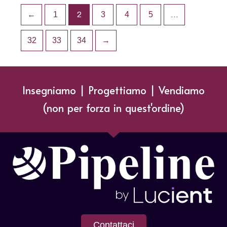
←
1
2
3
4
5
…
32
33
34
→
Insegniamo | Progettiamo | Vendiamo
(non per forza in quest'ordine)
Contattaci