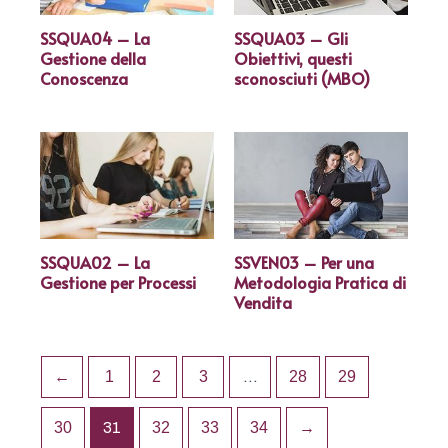
SSQUA04 – La
SSQUA03 – Gli
Gestione della
Obiettivi, questi
Conoscenza
sconosciuti (MBO)
SSQUA02 – La
SSVEN03 – Per una
Gestione per Processi
Metodologia Pratica di
Vendita
←
1
2
3
…
28
29
30
31
32
33
34
→