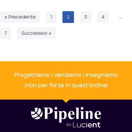
« Precedente
1
2
3
4
…
7
Successivo »
Progettiamo | Vendiamo | Insegniamo
(non per forza in quest'ordine)