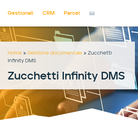
Gestionali
CRM
Parcel
Vai
al
contenuto
Home
»
Gestione documentale
»
Zucchetti
Infinity DMS
Zucchetti Infinity DMS