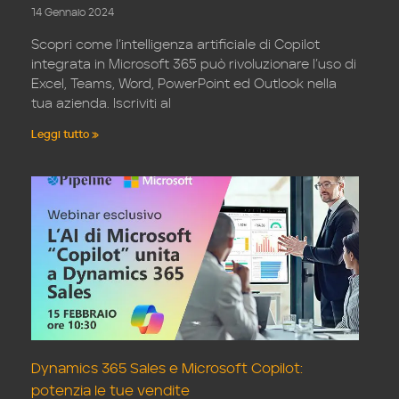
14 Gennaio 2024
Scopri come l’intelligenza artificiale di Copilot
integrata in Microsoft 365 può rivoluzionare l’uso di
Excel, Teams, Word, PowerPoint ed Outlook nella
tua azienda. Iscriviti al
Leggi tutto »
Dynamics 365 Sales e Microsoft Copilot:
potenzia le tue vendite